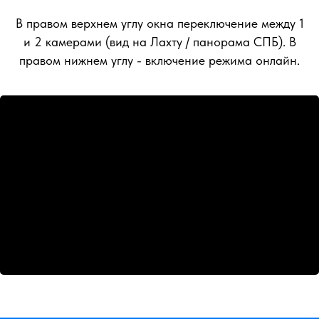
В правом верхнем углу окна переключение между 1
и 2 камерами (вид на Лахту / панорама СПБ). В
правом нижнем углу - включение режима онлайн.