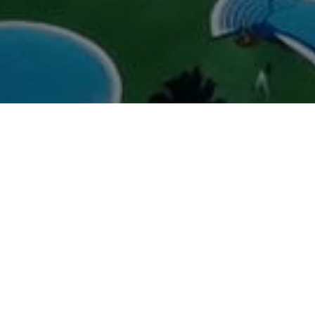
м достопримечательности, море, пляж и набе
Замок у моря" в Головин