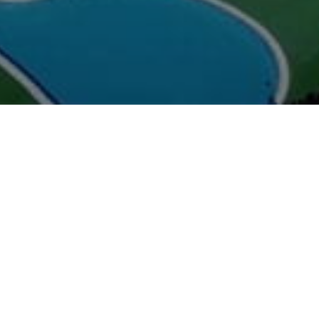
режную.
ке