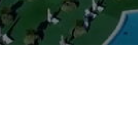
Смотри
"