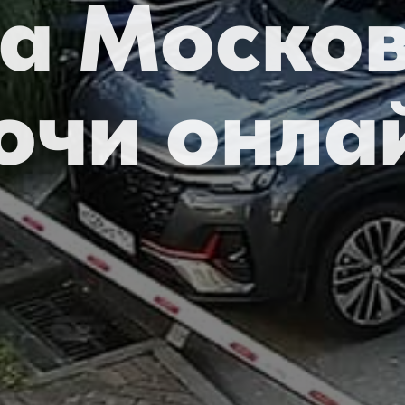
а Моско
очи онла