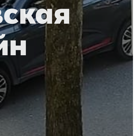
вская
йн