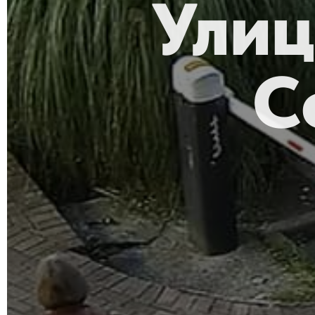
Улиц
С