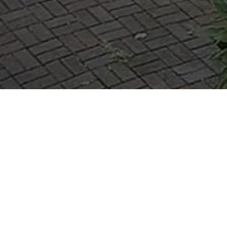
рим на перекрёсток улиц Московская и Воровс