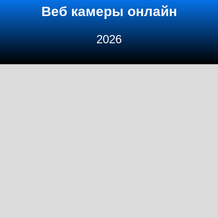
Веб камеры онлайн
2026