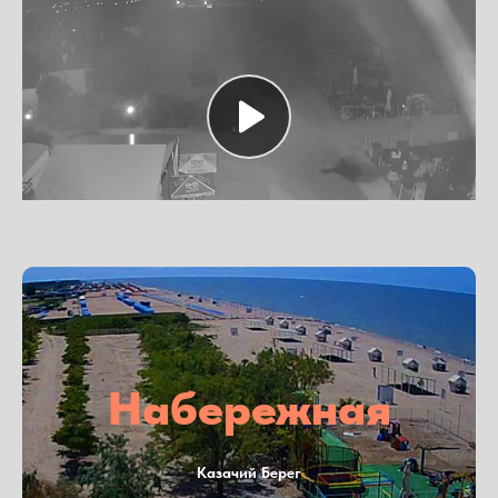
Набережная
Казачий Берег