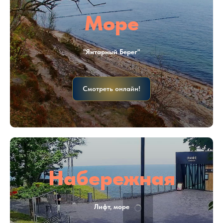
Море
"Янтарный Берег"
Смотреть онлайн!
Набережная
Лифт, море