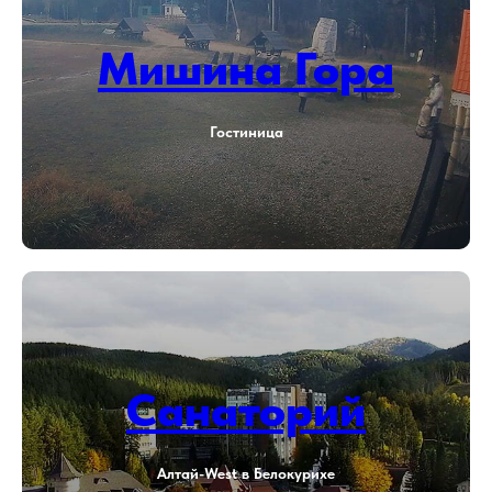
Мишина Гора
Гостиница
Санаторий
Алтай-West в Белокурихе