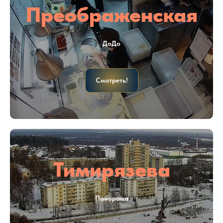
Преображенская
ДоДо
Смотреть!
Тимирязева
Панорама