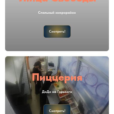
Спальный микрорайон
Смотреть!
Пиццерия
ДоДо на Горького
Смотреть!