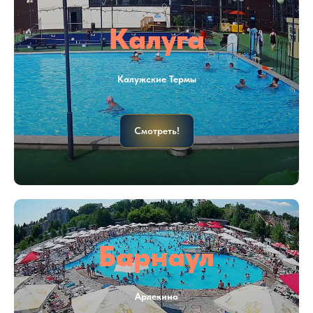
Калуга
Калужские Термы
Смотреть!
Барнаул
Арлекино