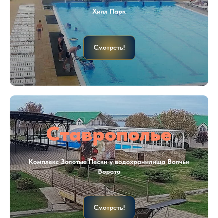
Хилл Парк
Смотреть!
Ставрополье
Комплекс Золотые Пески у водохранилища Волчьи
Ворота
Смотреть!