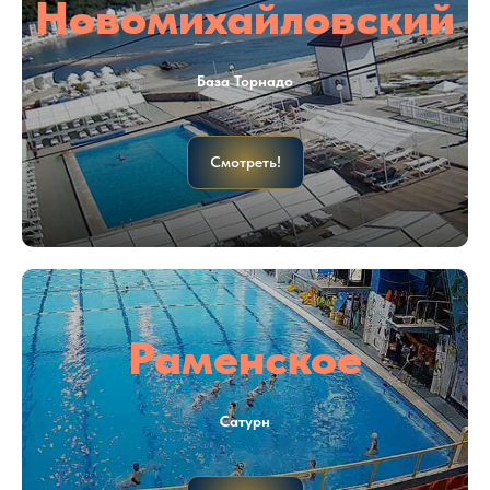
Новомихайловский
База Торнадо
Смотреть!
Раменское
Сатурн