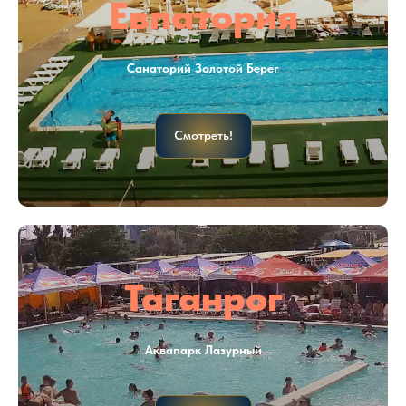
Евпатория
Санаторий Золотой Берег
Смотреть!
Таганрог
Аквапарк Лазурный